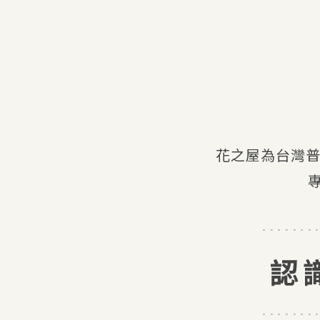
園藝店
彰化園藝店
員林園藝店
園藝資材
彰化園藝資材
花之屋為台灣普