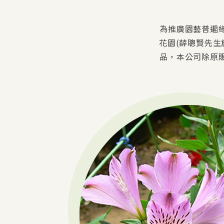
為推廣園藝普遍
花園(薛聰賢先生
品，本公司除原