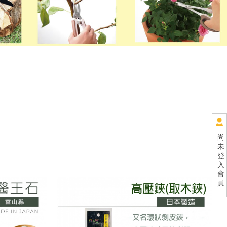
尚
未
登
入
會
員