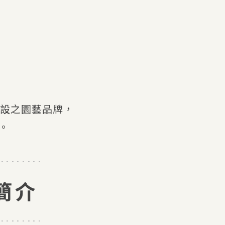
創設之園藝品牌，
。