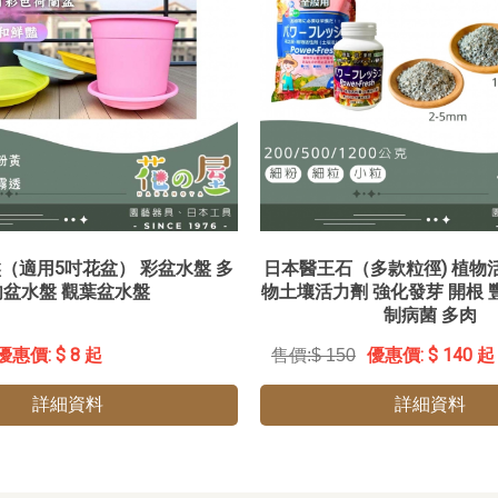
（適用5吋花盆） 彩盆水盤 多
日本醫王石（多款粒徑) 植物
肉盆水盤 觀葉盆水盤
物土壤活力劑 強化發芽 開根 
制病菌 多肉
$ 8 起
$ 140 起
$ 150
詳細資料
詳細資料