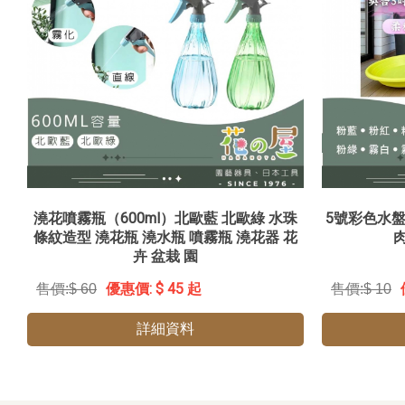
澆花噴霧瓶（600ml）北歐藍 北歐綠 水珠
5號彩色水盤
條紋造型 澆花瓶 澆水瓶 噴霧瓶 澆花器 花
卉 盆栽 園
$ 45 起
$ 60
$ 10
詳細資料