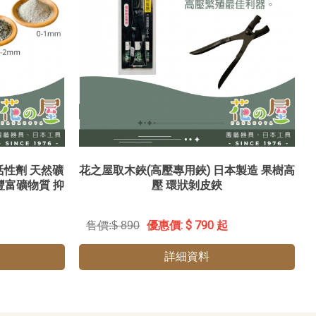
活性劑 天然礦
花之屋取木鋏(高壓專用鋏) 日本製造 果樹高
豐富礦物質 抑
壓 環狀剝皮鋏
$ 790 起
$ 890
詳細資料