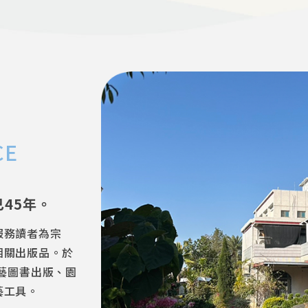
CE
45年。
服務讀者為宗
相關出版品。於
園藝圖書出版、園
藝工具。