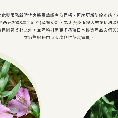
綠化與服務新時代家庭園藝讀者為目標，再度更新創設本站。
於西元2008年所創立)承襲更新，為更廣泛服務大眾並便利
販售園藝資材之外，並陸續引進更多各項日本優質商品與精美
立銷售服務門市服務各位花友會員。