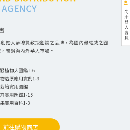
 AGENCY
尚
未
登
入
書
會
員
代創始人薛聰賢教授創設之品牌，為國內最權威之園
鑑，暢銷海內外華人市場。
觀植物大圖鑑1-6
物造原應用實例1-3
栽培實用圖鑑
卉實用圖鑑1-15
果實用百科1-3
前往購物商店