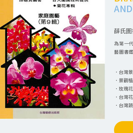
AND
薛氏圖
為第一
藝圖書
．台灣景
．景觀植
．玫瑰花
．台灣花
．台灣蔬