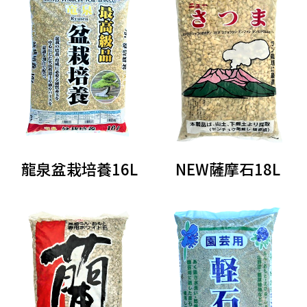
龍泉盆栽培養16L
NEW薩摩石18L