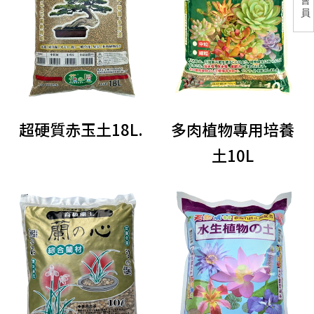
員
超硬質赤玉土18L.
多肉植物專用培養
土10L