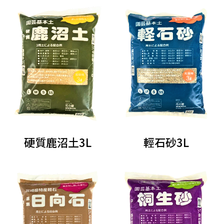
硬質鹿沼土3L
輕石砂3L