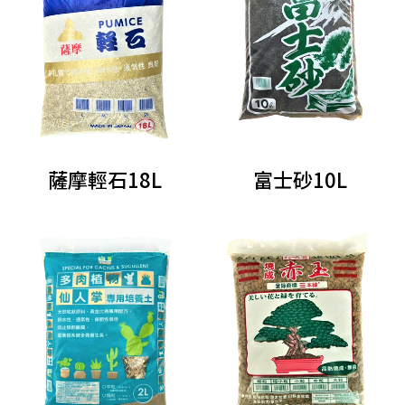
薩摩輕石18L
富士砂10L