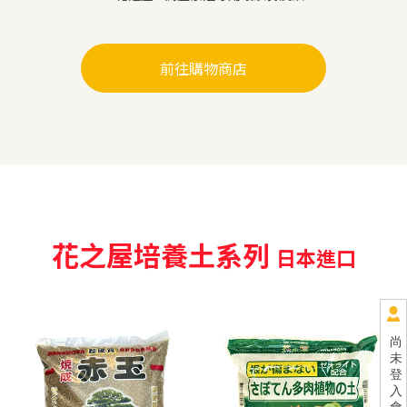
前往購物商店
花之屋培養土系列
日本進口
尚
未
登
入
會