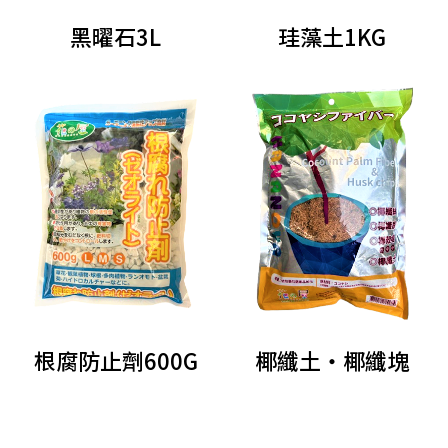
黑曜石3L
珪藻土1KG
根腐防止劑600G
椰纖土‧椰纖塊