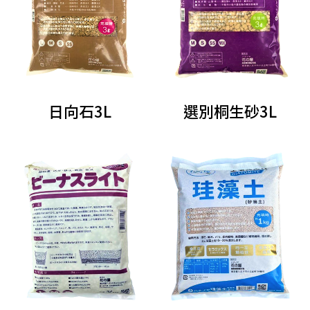
日向石3L
選別桐生砂3L