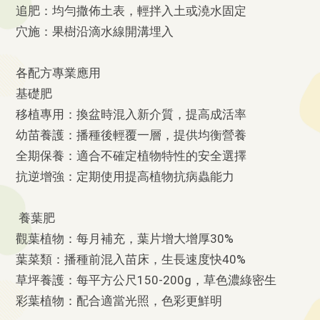
追肥：均勻撒佈土表，輕拌入土或澆水固定
穴施：果樹沿滴水線開溝埋入
各配方專業應用
基礎肥
移植專用：換盆時混入新介質，提高成活率
幼苗養護：播種後輕覆一層，提供均衡營養
全期保養：適合不確定植物特性的安全選擇
抗逆增強：定期使用提高植物抗病蟲能力
養葉肥
觀葉植物：每月補充，葉片增大增厚30%
葉菜類：播種前混入苗床，生長速度快40%
草坪養護：每平方公尺150-200g，草色濃綠密生
彩葉植物：配合適當光照，色彩更鮮明