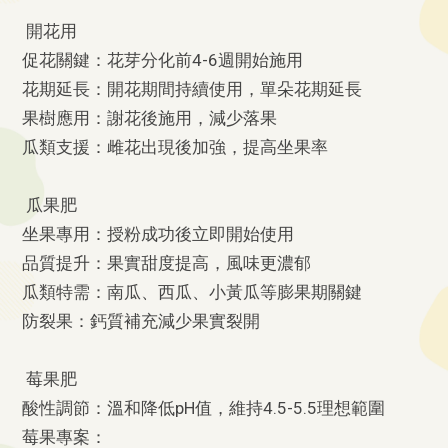
開花用
促花關鍵：花芽分化前4-6週開始施用
花期延長：開花期間持續使用，單朵花期延長
果樹應用：謝花後施用，減少落果
瓜類支援：雌花出現後加強，提高坐果率
瓜果肥
坐果專用：授粉成功後立即開始使用
品質提升：果實甜度提高，風味更濃郁
瓜類特需：南瓜、西瓜、小黃瓜等膨果期關鍵
防裂果：鈣質補充減少果實裂開
莓果肥
酸性調節：溫和降低pH值，維持4.5-5.5理想範圍
莓果專案：