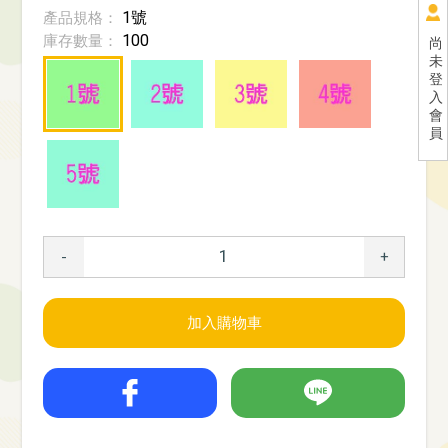
1號
產品規格：
100
庫存數量：
尚
未
登
入
會
員
-
+