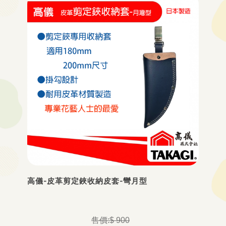
高儀-皮革剪定鋏收納皮套-彎月型
$ 900