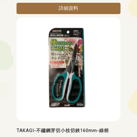
詳細資料
TAKAGI-不鏽鋼芽切小枝切鋏160mm-綠柄