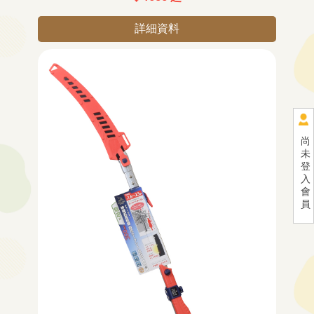
詳細資料
尚
未
登
入
會
員