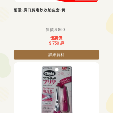
菊堂-廣口剪定鋏收納皮套-黃
$ 860
$ 750 起
詳細資料