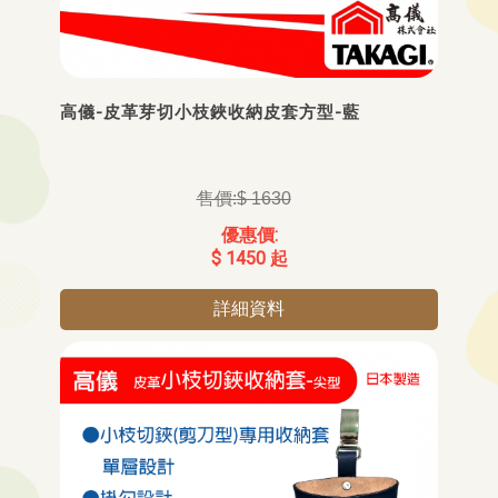
高儀-皮革芽切小枝鋏收納皮套方型-藍
$ 1630
$ 1450 起
詳細資料