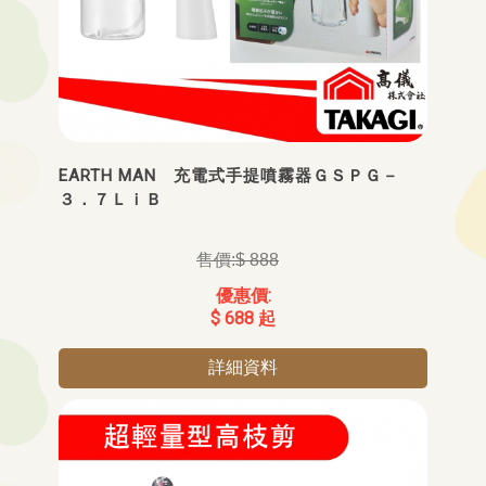
EARTH MAN 充電式手提噴霧器ＧＳＰＧ－
３．７ＬｉＢ
$ 888
$ 688 起
詳細資料