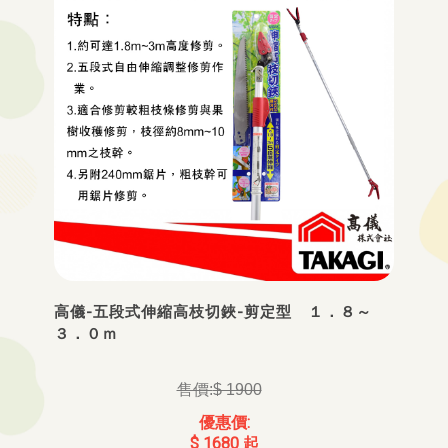
高儀-五段式伸縮高枝切鋏-剪定型 １．８～
３．０ｍ
$ 1900
$ 1680 起