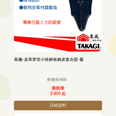
高儀-皮革芽切小枝鋏收納皮套尖型-藍
$ 900
$ 800 起
詳細資料