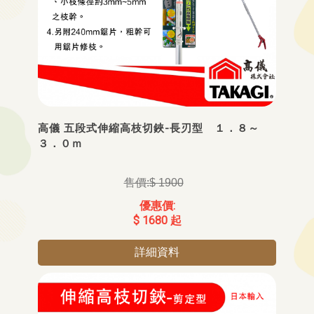
高儀 五段式伸縮高枝切鋏-長刃型 １．８～
３．０ｍ
$ 1900
$ 1680 起
詳細資料