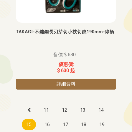
TAKAGI-不鏽鋼長刃芽切小枝切鋏190mm-綠柄
$ 680
$ 630 起
詳細資料
11
12
13
14
15
16
17
18
19