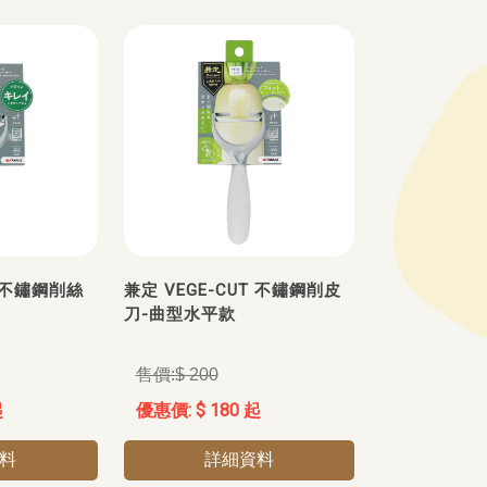
T 不鏽鋼削絲
兼定 VEGE-CUT 不鏽鋼削皮
刀-曲型水平款
$ 200
起
$ 180 起
料
詳細資料