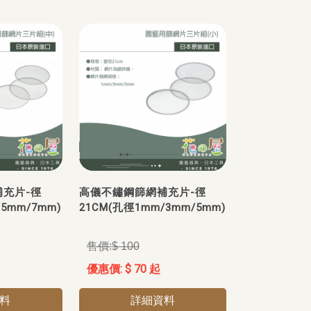
充片-徑
高儀不鏽鋼篩網補充片-徑
5mm/7mm)
21CM(孔徑1mm/3mm/5mm)
$ 100
$ 70 起
料
詳細資料