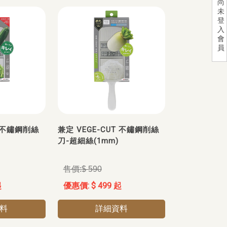
尚
未
登
入
會
員
T 不鏽鋼削絲
兼定 VEGE-CUT 不鏽鋼削絲
刀-超細絲(1mm)
$ 590
起
$ 499 起
料
詳細資料