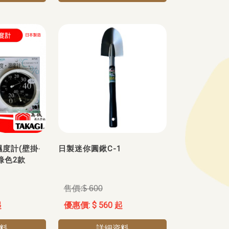
濕度計(壁掛‧
日製迷你圓鍬C-1
綠色2款
$ 600
起
$ 560 起
料
詳細資料