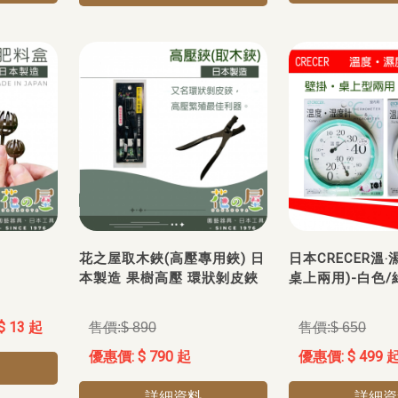
花之屋取木鋏(高壓專用鋏) 日
日本CRECER溫‧
本製造 果樹高壓 環狀剝皮鋏
桌上兩用)-白色/
$ 13 起
$ 890
$ 650
$ 790 起
$ 499 
詳細資料
詳細資