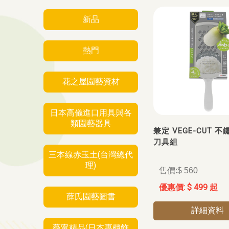
新品
熱門
花之屋園藝資材
日本高儀進口用具與各
類園藝器具
兼定 VEGE-CUT 
刀具組
三本線赤玉土(台灣總代
理)
$ 560
$ 499 起
薛氏園藝圖書
詳細資料
薇甯精品(日本專櫃飾